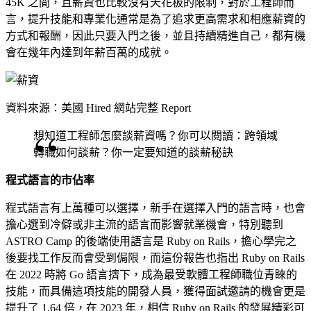
45K 之間，且薪資也比較沒有天花板的限制，對於工程師而
言，提升技能和專業化通常是為了追求更高需求和相應薪資的
方式和報酬，因此只要入門之後，並且持續精進自己，都有機
會在幾年內達到年薪百萬的成就。
資料來源：
美國 Hired 網站完整 Report
想知道工程師怎麼談薪資嗎？你可以閱讀：
跨領域
轉職如何談薪？你一定要知道的談薪秘訣
程式語言的市佔率
程式語言有上萬種可以選擇，新手在選擇入門的語言時，也會
擔心選到冷僻或非主流的語言而影響就業機會，特別聽到
ASTRO Camp 的後端使用語言是 Ruby on Rails，擔心學完之
後要找工作反而會受到侷限，而這份報告也指出 Ruby on Rails
在 2022 時將 Go 語言擠下，成為最受軟體工程師職位青睞的
技能，而具備這項技能的開發人員，獲得面試邀請的機會更是
提升了 1.64 倍，在 2023 年，相信 Ruby on Rails 的發展精彩可