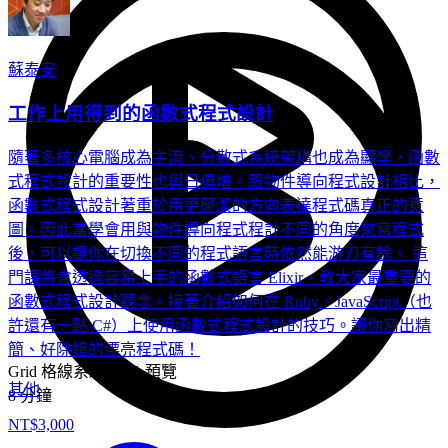
15 分鐘
蘇泰安
工作上用得到的函數式程式設計
隨著多核心電腦成為主流、分散式系統架構也成為顯學，函數
式程式設計的重要性也與日俱增。跟物件導向程式設計相比，
函數式程式設計著重於用更簡潔的方向表達程式碼真正的意
圖。因此當學會用與物件導向程式程計不同的角度來寫程式
後，可以讓你在切換不同的程式語言時依然能游刃有餘。 這
門課將會透過容易上手的函數式語言 Elixir，教大家最重要的
函數式程式設計觀念。接著介紹如何在 Ruby、JavaScript（也
許還有一點 C#）上使用函數式程式設計的技巧。讓你寫出精
簡、好除錯的漂亮程式碼！
Grid 格線系統 part1
預覽
其他
8 分鐘
NT$3,000