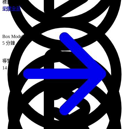
標籤與元素
瀏覽全部
5 分鐘
Box Model
5 分鐘
導覽列
14 分鐘