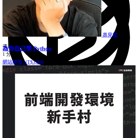
高見龍
清單
為你自己學 Python
1 分鐘
網站開發
NT$3,800
更精準的 CSS 選取器
9 分鐘
關於我 part1
13 分鐘