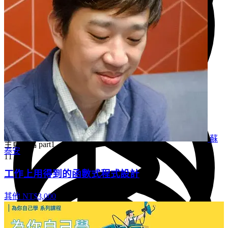
按鈕、容器、段落
5 分鐘
偽類別與偽元素
5 分鐘
蘇
主頁橫幅 part1
泰安
11 分鐘
工作上用得到的函數式程式設計
其他
NT$3,000