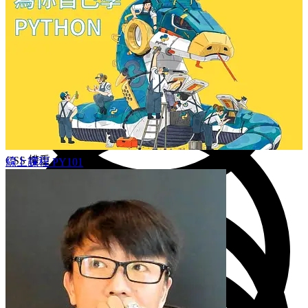
圖片
3 分鐘
CSS 權重
線上課程
PY101
3 分鐘
主頁橫幅part2
14 分鐘