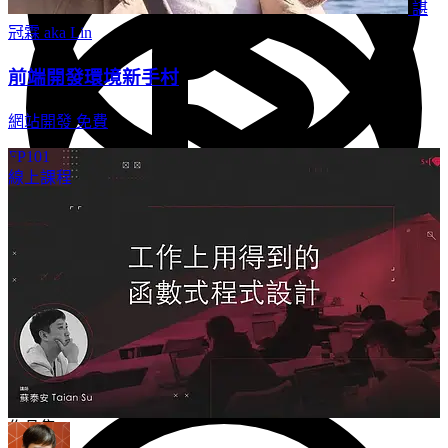
諶
冠霖 aka Lin
前端開發環境新手村
網站開發
免費
FP101
線上課程
語意化標籤
2 分鐘
Flexbox
7 分鐘
作品集