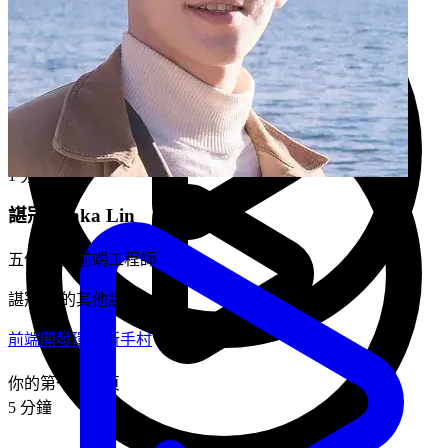
建立 CSS 檔案
3 分鐘
成品簡介
預覽
1 分鐘
諶冠霖
aka
Lin
五倍學院 前端工程師
諶冠霖 的其他課程
前端開發環境新手村
你的第一個網頁
5 分鐘