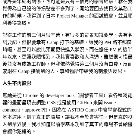
或許是年紀的關係，也可能是只有三個月的學習經驗，就在我
覺得為自己設的停損點差不多到了，開始要回去找日文業務工
作的時候，我得到了日本 Project Manager 的面試機會，並且順
利獲得錄取。
記得工作的前三個月很辛苦，有很多的背景知識要學、專有名
詞要記，但很慶幸有 Camp 打下的基礎，讓我的 PM 路不那麼
崎嶇，甚至可以說比預期更快進入狀況。而在擔任 PM 的這半
年以來，更讓我體悟到，我其實喜歡和人溝通，雖然很可惜最
後並沒有成為工程師，但我依然覺得這三個月沒有白費，反而
感謝在 Camp 接觸到的人、事和物所帶給我的刺激與反思。
人生不再設限
無論是從 Chrome 的 developer tools（開發者工具）看各種瀏覽
器的畫面呈現去調整 CSS 或是使用 GitHub 來開 issue、
comment、approve PR，因為在
ASTRO Camp
中會學會程式的
基本運用，到了真正的職場，讓我不至於會害怕，但是真的投
入到業界後，我才知道以前學基本功到了真正的職場不會給機
會讓你犯錯的。