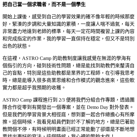
把自己當一個求職者，而不是一個學生
開始上課後，感受到自己的學習效果的確不像年輕的時候那麼
好，緊湊的步調和大量知識的累積，一度讓人喘不過氣，每天
非常盡力地達到老師的標準，每天一定花時間複習上課的內容
和完成指定的作業，我的學習一直保持在穩定，但又不是特別
出色的狀態。
在這裡，
ASTRO Camp
的助教制度讓我感覺在無涯的學海有
個指引的方向，碰到技術性問題，總是能找到助教們來釐清自
己的盲點，特別是這些助教都是業界的工程師，在引導我思考
時，總是能導入很多商業思維和合作模式的觀念進來，這些軟
實力都是超乎我預期的收穫。
ASTRO Camp
課程進行到 2/3 便將我們分組合作專題，透過團
隊合作從零到有開發出一個專案，並在 Demo Day 對外發表。
但是我們的學習背景大相徑庭，想到要一起合作總擔心有所摩
擦。這個時候，我看見組員們對於不了解的地方，總是巴著助
教問個不停，有時候明明畫面已經正常能動了卻還是不斷地想
要找出更好的寫法，這個時候，我心裡的警鈴大作！