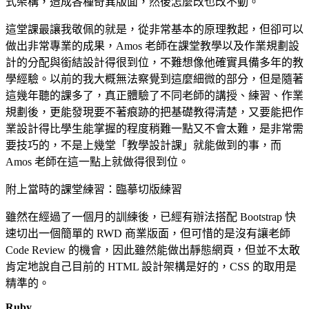
式架構，造成各種奇異版面，然後怎麼改也改不動。
這堂課最讓我敬佩的就是，從非常基本的原理教起，但卻可以
做出非常專業的成果，Amos 老師在課堂教學以及作業規劃設
計的分配與銜結設計得很到位，不難想像他確實具備多年的教
學經驗。以前的我大概無法察覺到這麼細微的部分，但是隨著
這幾年聽的課多了，真正體驗了不同老師的講授、練習、作業
規劃後，更能發現要不著痕跡的把基礎教得清楚，又要能把作
業設計得比學生能掌握的程度稍難一點又不會太難，是非常需
要技巧的，不是上幾堂「教學設計課」就能做到的事，而
Amos 老師在這一點上就做得很到位。
附上當時的課堂練習：
臨摹切版練習
雖然在經過了一個月的訓練後，已經有辦法搭配 Bootstrap 快
速切出一個簡單的 RWD 商業版面，但可惜的是沒有讓老師
Code Review 的機會，因此雖然能做出靜態網頁，但並不太敢
肯定地說自己目前的 HTML 設計架構是好的，CSS 的取用是
精準的。
Ruby