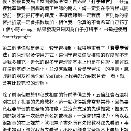
後，緊接著我馬上就開始做準備，首先是「
打字練習
」，在這
裡我奉勸每一個想轉職工程師的朋友，請一定要在學習程式開
發前，就要把打字的速度、準確度練到一定程度，否則你的學
習挫折感一定會指數增加，相信我，你真的不會希望自己花了
1 個小時 debug，結果發現只是因為自子打錯字。
（歡迎使用
NoobTyping
）
第二個準備就是建立一套學習機制，我特地重看了「
費曼學習
法
」的原理以及使用方式，這個學習法備受推崇的程度就不需
要我多補充，近代的很多學習理論基本上也是在佐證、補述或
在這個基礎上做強化，並沒有脫離「費曼學習法」的準則，感
興趣的朋友推薦你到 YouTube 上找幾部介紹影片看一看，就
會有比較完整的理解。
除了前兩個屬於非程式相關的行前準備之外，五倍紅寶石還特
別提供了扎實的先修教材，這一點我得說非常非常棒，因為畢
竟我要學習的是全新的技能，並沒有充足的先備知識，如果等
到開課才第一次聽專有名詞或概念，一定會非常吃力，所以我
很認真的在上課前，就把電子書外所有先修教材都先看過，事
後也證明，還好我有先看過，不然可能會完全跟不上老師上課