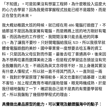
「不知道」。可是如果沒有想當工程師，為什麼敢投入這麼大
的心力去學習？因為我覺得掌握程式技能已經不是趨勢，而是
正在發生的未來。
我大概幼稚園大班的時候，就已經在用 486 電腦打遊戲了，不
過那並不是因為我家擁有電腦，而是媽媽上班的地方剛好有電
腦，而因為他的工作很忙，我閒閒沒事只能去亂他的同事
(?)，為了讓我不要吵，只好開電腦給我玩 XD，所以我很早就
體會電腦遊戲的美妙。國中畢業曾一度想要去唸五專的資工
科，只是因為父母反對而作罷，最後去唸了普通高中，後來因
為不想再唸書而選擇美術之路，但是程式學習這念頭並沒有完
全脫離我的人生，不過因為英文念得很不好，加上身邊其實沒
有什麼人懂程式，所以就一直不得其門而入。一直到這一兩
年，我對於學習原理了解得較多，英文也重新打過基礎，比較
不害怕，加上程式教育市場的蓬勃發展，眼見時機成熟，於是
我仔細地盤點了一下，確認我自己是不是真的有需要學習程
式，所以我盤點了幾個想學程式的理由：
具備做出產品原型的能力，可以實現及驗證腦海中的點子：