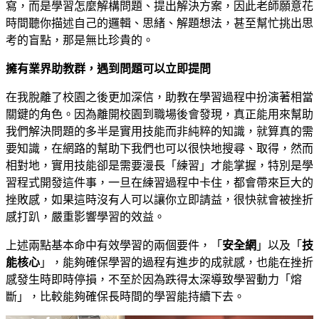
寫，而是學習怎麼解構問題、提出解決方案，因此老師願意花
時間聽你描述自己的邏輯、思緒、解題想法，甚至幫忙挑出思
考的盲點，那是無比珍貴的。
擁有業界助教群，遇到問題可以立即提問
在我脫離了校園之後更加深信，助教在學習過程中扮演著相當
關鍵的角色。因為離開校園到職場後會發現，真正能用來幫助
我們解決問題的多半是實用技能而非純粹的知識，就算真的需
要知識，在網路的幫助下我們也可以很快地搜尋、取得，然而
相對地，實用技能卻是需要漫長「練習」才能掌握，特別是學
習程式開發這件事，一旦在練習過程中卡住，都會帶來巨大的
挫敗感，如果這時沒有人可以讓你立即請益，很快就會被挫折
感打趴，嚴重影響學習的效益。
上述兩點基本命中有效學習的兩個要件，「
安全網
」以及「
技
能核心
」，能夠確保學習的過程有進步的成就感，也能在挫折
感發生時即時停損，不至於因為跌得太深導致學習動力「熔
斷」，比較能夠確保長時間的學習能持續下去。