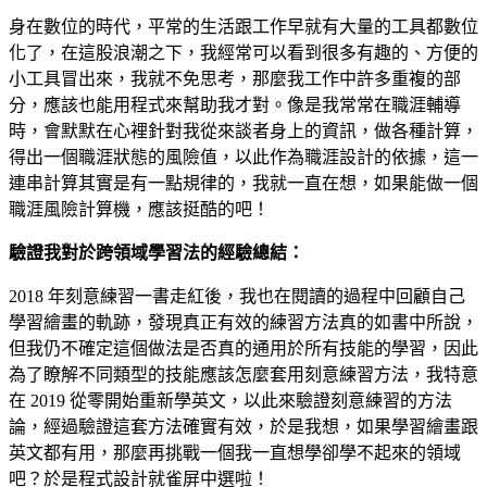
身在數位的時代，平常的生活跟工作早就有大量的工具都數位
化了，在這股浪潮之下，我經常可以看到很多有趣的、方便的
小工具冒出來，我就不免思考，那麼我工作中許多重複的部
分，應該也能用程式來幫助我才對。像是我常常在職涯輔導
時，會默默在心裡針對我從來談者身上的資訊，做各種計算，
得出一個職涯狀態的風險值，以此作為職涯設計的依據，這一
連串計算其實是有一點規律的，我就一直在想，如果能做一個
職涯風險計算機，應該挺酷的吧！
驗證我對於跨領域學習法的經驗總結：
2018 年刻意練習一書走紅後，我也在閱讀的過程中回顧自己
學習繪畫的軌跡，發現真正有效的練習方法真的如書中所說，
但我仍不確定這個做法是否真的通用於所有技能的學習，因此
為了瞭解不同類型的技能應該怎麼套用刻意練習方法，我特意
在 2019 從零開始重新學英文，以此來驗證刻意練習的方法
論，經過驗證這套方法確實有效，於是我想，如果學習繪畫跟
英文都有用，那麼再挑戰一個我一直想學卻學不起來的領域
吧？於是程式設計就雀屏中選啦！