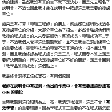
他的建議，雖然我沒有真的當下就下定決心，而是先去報名了
說明會，不過也因此我才能在說明會中確認這是我需要的授課
單位。
如果是有打算「轉職工程師」的朋友，應該都已經稍微找過各
家授課單位的介紹，大部分單位為了招生，必然會強調他們所
教授的程式語言的未來發展趨勢、薪資成長、轉職成功率...等
等，不過我個人覺得這些聽聽就好，並不是我自己選訓練單位
的重要依據，畢竟科技業的轉變不是普通的快，根本無法預
測，而且我始終認為程式語言只是工具，程式開發本質上還是
要解決問題的，所以決定授課單位好不好的關鍵，還是會回到
「教學品質與成效」這個點上。
我最終會選擇五倍紅寶石，有兩個原因：
老師在說明會中有提到，他出的作業中，會有需要邊錄影邊寫
code 的橋段
當時我聽到這段眼睛為之一亮，我清楚地知道，這是符合「
有
效學習
」的重要環節。因為學程式真正重要的不在程式碼怎麼