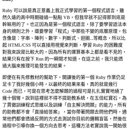
Ruby 可以說是真正意義上我正式學習的第一個程式語言，雖
然久遠的高中時期碰過一點點 VB，但我早就不記得那到底是
幹嘛用的了。也正因為是第一個程式語言，除了要學習語法本
身的規則之外，還要學習「程式」中那些不變的底層原理，包
含像是：字串、陣列、數字、判斷式、迴圈...等概念，所以比
起 HTML/CSS 可以直接用視覺來判斷，學習 Ruby 的困難度
對我來說是比較大的，因為所有的運算基本上都是看不見的，
結果只有在按下 Run 的一瞬間才知道，在這之前，我只能透
過大腦來推理可能發生的結果。
即便在有先修教材的幫助下，開課後的第一個 Ruby 作業仍足
足卡了我好幾個小時，以最終的結果來看，真的就是幾行
Code 而已，可是在思考怎麼解題的過程可是扎扎實實地繞了
幾十個彎。說到這裡就不得不提助教系統，在五倍紅寶石，為
了貫徹訓練程式思維以及訓練「自主解決問題」的能力，所有
的助教都不會「直接給答案」，當你帶著問題去問他們時，通
常他們都會透過反問的方式去測試你目前的邏輯盲區，然後在
過程中引導你換一個方向去思考，這種方法老實說我一開始很