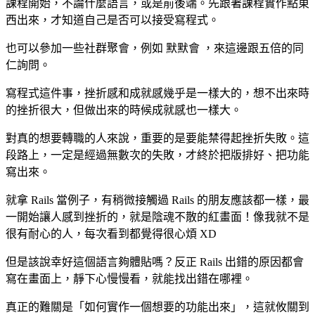
課程開始，不論什麼語言，或是前後端。先跟著課程實作點東
西出來，才知道自己是否可以接受寫程式。
也可以參加一些社群聚會，例如
默默會
，來這邊跟五倍的同
仁詢問。
寫程式這件事，挫折感和成就感幾乎是一樣大的，想不出來時
的挫折很大，但做出來的時候成就感也一樣大。
對真的想要轉職的人來說，重要的是要能禁得起挫折失敗。這
段路上，一定是經過無數次的失敗，才終於把版排好、把功能
寫出來。
就拿 Rails 當例子，有稍微接觸過 Rails 的朋友應該都一樣，最
一開始讓人感到挫折的，就是陰魂不散的紅畫面！像我就不是
很有耐心的人，每次看到都覺得很心煩 XD
但是該說幸好這個語言夠體貼嗎？反正 Rails 出錯的原因都會
寫在畫面上，靜下心慢慢看，就能找出錯在哪裡。
真正的難關是「如何實作一個想要的功能出來」，這就攸關到