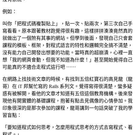
例如：
叫你「把程式碼複製貼上」，貼一次、貼兩次，第三次自己手
寫看看。原本跟著教材跑覺得很有趣，這樣拼拼湊湊竟然真的
就做出了一個煞有其事的網站。但學到後面，發現自己只會套
課程的模板、框架，對程式語言的特性和邏輯完全搞不清楚，
沒有能力自己開發出想要的功能。當時真的超崩潰，心裡一直
想「我的網頁會動，但我不知道為什麼！」甚至開始覺得自己
可能真的不適合走程式這行吧 ⋯⋯
在網路上找技術文章的時候，有找到五倍紅寶石的高見龍（龍
哥）在 iT 邦幫忙寫的 Rails 系列文。覺得寫得很清楚，蠻多疑
惑有被解開，看他的文章才知道有五倍這個教育機構。後來發
現他有開實體的基礎課程，抱著有點去見偶像的心情參加。我
印象很深的是那次參加的課程，龍哥講到一句話突破了我的學
習盲點：
「要知道程式如何思考，怎麼用程式思考的方式去寫程式、看
程式。」