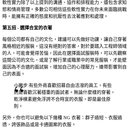
軟性實力除了以上提到的溝通、協作和排程能力，還包含求知
慾和情商管理。多數公司相信這些軟性實力在你未來面臨挑戰
時，能擁有正確的態度和抗壓性去沈著應對和處理。
第五招 - 選擇合宜的衣著
每個公司都有自己的文化，建議可以先做好功課，讓自己穿著
風格相近的服裝，這沒有絕對的答案，對於要踏入工程師領域
的人，可能會覺得苦惱，因此在選擇面試服裝時，可以先觀察
這間公司的文化，或是了解行業或職業中的常見服裝，才能壁
面因為不合適的面試裝，增加自己的心理壓力，連帶影響到自
己的表面。
小撇步:有些外商喜歡招募自由活潑的員工，有些
則是喜歡沉著穩重的面試者。無論什麼樣的穿著，
乾淨樸素避免浮誇不合時宜的衣服，即是最佳原
則。
另外，你也可以避免以下幾種 NG 衣著：群子過短、衣服過
透，誇張飾品或是卡通圖案的衣服。