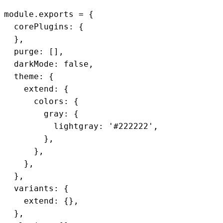
module.exports = {

  corePlugins: {

  },

  purge: [],

  darkMode: false,

  theme: {

    extend: {

      colors: {

        gray: {

          lightgray: '#222222',

        },

      },

    },

  },

  variants: {

    extend: {},

  },
