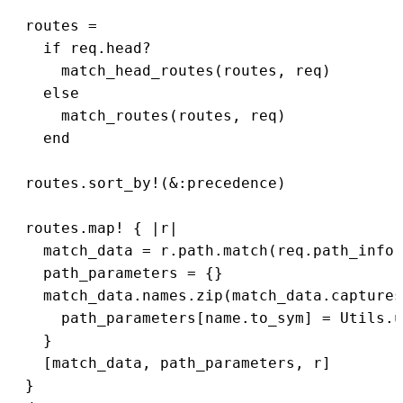
  routes =

    if req.head?

      match_head_routes(routes, req)

    else

      match_routes(routes, req)

    end

  routes.sort_by!(&:precedence)

  routes.map! { |r|

    match_data = r.path.match(req.path_info)

    path_parameters = {}

    match_data.names.zip(match_data.captures
      path_parameters[name.to_sym] = Utils.u
    }

    [match_data, path_parameters, r]

  }
