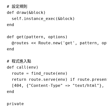
  # 設定規則

  def draw(&block)

    self.instance_exec(&block)

  end

  def get(pattern, options)

    @routes << Route.new('get', pattern, opt
  end

  # 程式進入點

  def call(env)

    route = find_route(env)

    return route.serve(env) if route.present
    [404, {"Content-Type" => "text/html"}, [
  end

  private
