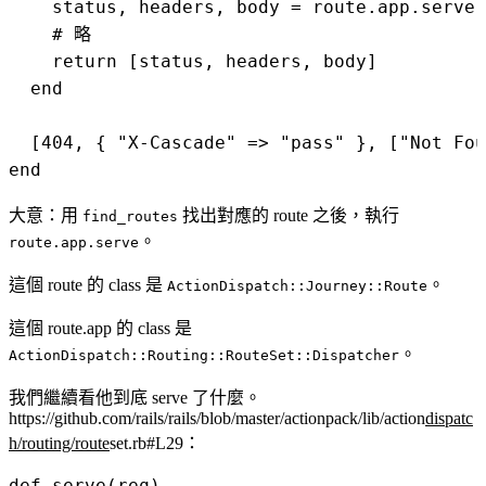
    status, headers, body = route.app.serve(
    # 略

    return [status, headers, body]

  end

  [404, { "X-Cascade" => "pass" }, ["Not Fou
大意：用
找出對應的 route 之後，執行
find_routes
。
route.app.serve
這個 route 的 class 是
。
ActionDispatch::Journey::Route
這個 route.app 的 class 是
。
ActionDispatch::Routing::RouteSet::Dispatcher
我們繼續看他到底 serve 了什麼。
https://github.com/rails/rails/blob/master/actionpack/lib/action
dispatc
h/routing/route
set.rb#L29
：
def serve(req)
