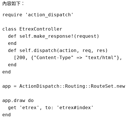
內容如下：
require 'action_dispatch'

class EtrexController

  def self.make_response!(request)

  end

  def self.dispatch(action, req, res)

    [200, {"Content-Type" => "text/html"}, [
  end

end

app = ActionDispatch::Routing::RouteSet.new

app.draw do

  get 'etrex', to: 'etrex#index'

end
