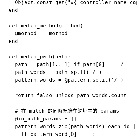
    Object.const_get("#{ controller_name.cap
  end

  def match_method(method)

    @method == method

  end

  def match_path(path)

    path = path[1..-1] if path[0] == '/'

    path_words = path.split('/')

    pattern_words = @pattern.split('/')

    return false unless path_words.count == 
    # 在 match 的同時紀錄在網址中的 params

    @in_path_params = {}

    pattern_words.zip(path_words).each do | 
      if pattern_word[0] == ':'
