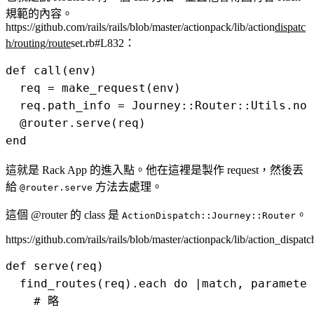
規範的內容。
https://github.com/rails/rails/blob/master/actionpack/lib/action
dispatc
h/routing/route
set.rb#L832
：
def call(env)

  req = make_request(env)

  req.path_info = Journey::Router::Utils.nor
  @router.serve(req)

這就是 Rack App 的進入點。他在這裡是製作 request，然後丟
給
方法去處理。
@router.serve
這個 @router 的 class 是
。
ActionDispatch::Journey::Router
https://github.com/rails/rails/blob/master/actionpack/lib/action_dispat
def serve(req)

  find_routes(req).each do |match, parameter
    # 略
