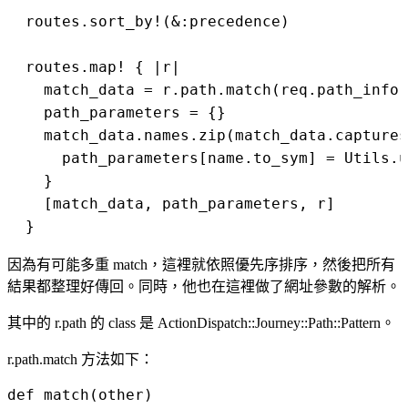
  routes.sort_by!(&:precedence)

  routes.map! { |r|

    match_data = r.path.match(req.path_info)

    path_parameters = {}

    match_data.names.zip(match_data.captures
      path_parameters[name.to_sym] = Utils.u
    }

    [match_data, path_parameters, r]

因為有可能多重 match，這裡就依照優先序排序，然後把所有
結果都整理好傳回。同時，他也在這裡做了網址參數的解析。
其中的 r.path 的 class 是 ActionDispatch::Journey::Path::Pattern。
r.path.match 方法如下：
def match(other)
