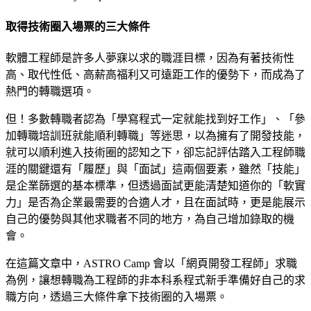
取得技術圈入場票的三大條件
軟體工程師是許多人夢寐以求的職涯目標，因為有著技術性
高、取代性低、高薪高福利又可遠距工作的優勢下，而成為了
熱門的轉職選項。
但！多數轉職者認為「學寫程式一定就能找到好工作」、「參
加轉職培訓班就能順利轉職」等迷思，以為擁有了開發技能，
就可以順利進入技術圈的認知之下，卻忘記評估踏入工程師職
涯的關鍵還有「履歷」與「面試」這兩個要素，雖然「技能」
是企業篩選的基本標準，但透過面試更能清楚知道你的「軟實
力」是否為企業最需要的合適人才，且在面試時，更是能展示
自己的優勢與其他求職者不同的地方，為自己增加錄取的機
會。
在這篇文章中，ASTRO Camp 會以「網頁開發工程師」求職
為例，讓想轉職為工程師的非本科系程式新手準備好自己的求
職方向，透過三大條件拿下技術圈的入場票。