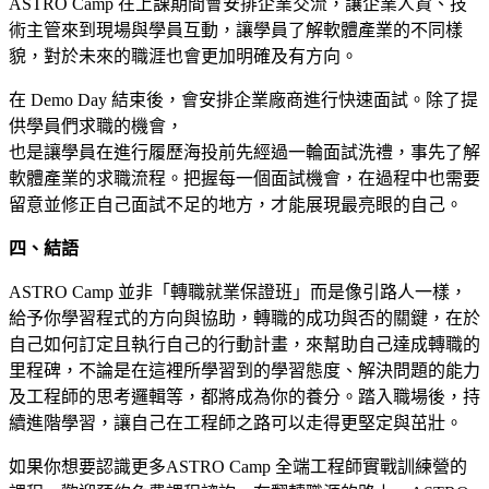
ASTRO Camp 在上課期間會安排企業交流，讓企業人資、技
術主管來到現場與學員互動，讓學員了解軟體產業的不同樣
貌，對於未來的職涯也會更加明確及有方向。
在 Demo Day 結束後，會安排企業廠商進行快速面試。除了提
供學員們求職的機會，
也是讓學員在進行履歷海投前先經過一輪面試洗禮，事先了解
軟體產業的求職流程。把握每一個面試機會，在過程中也需要
留意並修正自己面試不足的地方，才能展現最亮眼的自己。
四、結語
ASTRO Camp 並非「轉職就業保證班」而是像引路人一樣，
給予你學習程式的方向與協助，轉職的成功與否的關鍵，在於
自己如何訂定且執行自己的行動計畫，來幫助自己達成轉職的
里程碑，不論是在這裡所學習到的學習態度、解決問題的能力
及工程師的思考邏輯等，都將成為你的養分。踏入職場後，持
續進階學習，讓自己在工程師之路可以走得更堅定與茁壯。
如果你想要認識更多
ASTRO Camp 全端工程師實戰訓練營
的