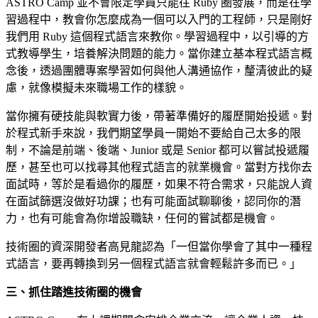
ASTRO Camp 並不會限定學員只能往 Ruby 圈發展，而是在學
習過程中，教會你怎麼成為一個可以入門的工程師，只是剛好
我們用 Ruby 這個程式語言來教你。學習過程中，以引導的方
式教導學生，培養解決問題的能力。當你建立基本程式語言概
念後，透過團體專案學習如何與他人溝通協作，釐清彼此的疑
慮，就像模擬未來職場工作的樣貌。
當你擁有硬技能與軟實力後，帶著準備好的履歷開始投遞。對
於程式新手來說，我們期望學員一開始不要給自己太多的限
制，不論是前端、後端、Junior 或是 Senior 都可以嘗試投遞履
歷，甚至也可以找尋其他程式語言的就業機會。當對方找你去
面試時，等於是看過你的履歷，如果不符合需求，只能說人資
在面試篩選沒做好功課；也有可能面試聊聊後，認同你的潛
力，也有可能會為你增設職缺，任何的嘗試都是機會。
技術圈的資深開發者高見龍認為「一但當你學會了其中一種程
式語言，要再轉換到另一個程式語言就會輕鬆許多而已。」
三、抓住踏進技術圈的機會