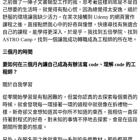
之前做了一陣子文書類型工作的我，思考著這樣到底是不是自
己想要的生活時，就覺得有點心慌，因為總覺得太安逸，過於
舒服的環境讓我缺少活力，在某次接觸到 Udemy 的網頁實作
課程之後，直接點燃我心中的好奇與憧憬，快速尋找有無適合
自己的課程，能學得更深入，於是乎，我找到五倍學院、找到
ASTRO Camp，找到一個讓我成功轉職成為工程師的所在地。
三個月的時間
要如何在三個月內讓自己成為有辦法寫 code、理解 code 的工
程師？
關於自我學習
從零開始學習是有點困難的，但當你認真的去探索每個東西的
時候，就會發現每一環接著一環的過程中就很像在拆禮物一
樣，新奇卻又會想知道其中你所不知道的東西，我相信一直保
持著對程式的好奇，對未知的事情不停地去探索，會是在這段
期間所需要的態度。
另外，在報名完之後就拿到一系列的先修教材，那些都是寶