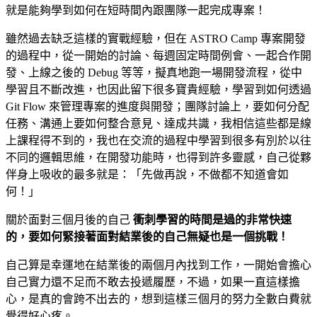
就是能夠學到如何在短時間內跟團隊一起完成專案！
雖然過去缺乏這樣的實戰經驗，但在 ASTRO Camp 專案開發
的過程中，從一開始的討論、每週固定時間例會、一起合作開
發、上線之後的 Debug 等等，擬真地跑一場開發流程，從中
學習且不斷改進，也因此留下很多寶貴經驗，學習到如何透過
Git Flow 來管理專案的進度與開發；團隊討論上，要如何分配
任務、溝通上要如何整合意見、達成共識，我相信這些都是線
上課程得不到的，我也在交流的過程中學習到很多有別於以往
不同的邏輯思維，在開發功能時，也得到許多靈感，自己從夥
伴身上吸收的最多就是：「先做再說，不做都不知道會如
何！」
關於面對三個月後的自己
衝刺學習的時間是過的非常快速
的，要如何緊接著面對結業後的自己無疑也是一個挑戰！
自己算是幸運地在結業後的兩個月內找到工作，一開始會擔心
自己實力還不足而不敢去投遞履歷，不過，如果一直這樣擔
心，是真的會跨不出去的，想到這樣三個月的努力全數白費就
覺得好心疼。