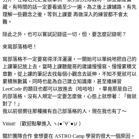
藏，有時間的話一定要看過至少一遍，為之後上課鋪路，有先
理解一些觀念之後，等到上課要 再做深入的練習都不會太
難。
除此之外，也可以嘗試記錄這一切，但，要怎麼記錄呢？
來寫部落格吧！
寫部落格不一定要寫得洋洋灑灑，一開始可以單純地把自己的
上課筆記放上去，當時上課聽龍哥的建議慢慢寫、慢慢累積文
章數，從上課的筆記去找每個小觀念去延伸，不知不覺就可以
累積無數篇，同時也能為自己建立知識庫，甚至連練習
LeetCode 的題目也都可以放進去（哈哈哈），畢竟那是自己
的部落格，沒有人規定一定要怎麼做，心態上就想著：「做就
對了！」
我以前很嚮往那種擁有自己部落格的人，現在我也有了～
Viiisit!
（歡迎點擊進入 ヽ(●´∀`●)ﾉ ）
關於團隊合作 會想要在 ASTRO Camp 學習的很大一個原因，