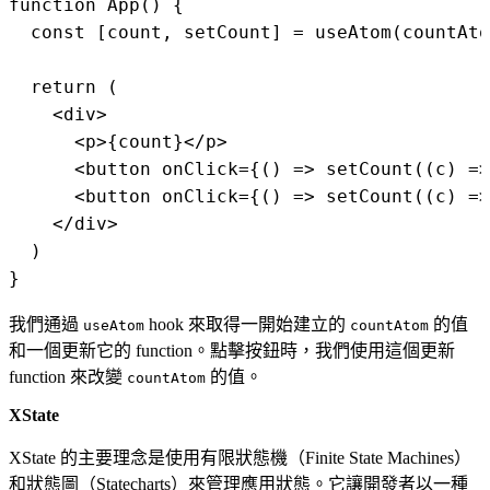
function App() {

  const [count, setCount] = useAtom(countAto
  return (

    <div>

      <p>{count}</p>

      <button onClick={() => setCount((c) =>
      <button onClick={() => setCount((c) =>
    </div>

  )

我們通過
hook 來取得一開始建立的
的值
useAtom
countAtom
和一個更新它的 function。點擊按鈕時，我們使用這個更新
function 來改變
的值。
countAtom
XState
XState 的主要理念是使用有限狀態機（Finite State Machines）
和狀態圖（Statecharts）來管理應用狀態。它讓開發者以一種