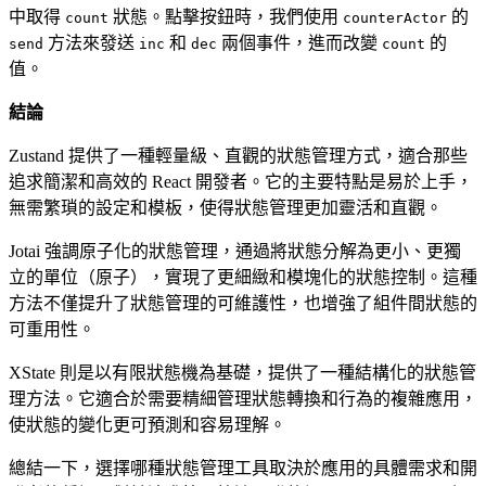
中取得
狀態。點擊按鈕時，我們使用
的
count
counterActor
方法來發送
和
兩個事件，進而改變
的
send
inc
dec
count
值。
結論
Zustand 提供了一種輕量級、直觀的狀態管理方式，適合那些
追求簡潔和高效的 React 開發者。它的主要特點是易於上手，
無需繁瑣的設定和模板，使得狀態管理更加靈活和直觀。
Jotai 強調原子化的狀態管理，通過將狀態分解為更小、更獨
立的單位（原子），實現了更細緻和模塊化的狀態控制。這種
方法不僅提升了狀態管理的可維護性，也增強了組件間狀態的
可重用性。
XState 則是以有限狀態機為基礎，提供了一種結構化的狀態管
理方法。它適合於需要精細管理狀態轉換和行為的複雜應用，
使狀態的變化更可預測和容易理解。
總結一下，選擇哪種狀態管理工具取決於應用的具體需求和開