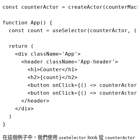
const counterActor = createActor(counterMach
function App() {

  const count = useSelector(counterActor, (s
  return (

    <div className='App'>

      <header className='App-header'>

        <h1>Counter</h1>

        <h2>{count}</h2>

        <button onClick={() => counterActor.
        <button onClick={() => counterActor.
      </header>

    </div>

  )

在這個例子中，我們使用
hook 從
useSelector
counterActor