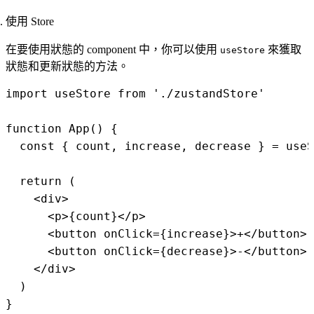
使用 Store
在要使用狀態的 component 中，你可以使用
來獲取
useStore
狀態和更新狀態的方法。
import useStore from './zustandStore'

function App() {

  const { count, increase, decrease } = useS
  return (

    <div>

      <p>{count}</p>

      <button onClick={increase}>+</button>

      <button onClick={decrease}>-</button>

    </div>

  )
